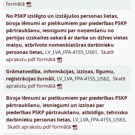
formātā
No PSKP izslēgto un izstājušos personas lietas,
biroja lēmumi ar pielikumiem par piederības PSKP
pārtraukšanu, iesnigumi par noņemšanu no
partijas uzskaites sakarā ar darba un dzīves vietas
maiņu, atbrīvoto nomenklatūras darbinieku
personas lietas,
LV_LVA_FPA-4155_US61,
Skatīt
aprakstu pdf formātā
Grāmatvedība, informācijas, izziņas, līgumu,
reģistrācijas žurnāli,
LV_LVA_FPA-4155_US62,
Skatīt
aprakstu pdf formātā
Biroja lēmumi ar pielikumiem par piederības PSKP
pārtraukšanu, iesniegumi un izziņas par
piederības PSKP pārtraukšanu, atbildīgo, tehnisko
darbinieku personas lietas,
LV_LVA_FPA-4155_US63,
Skatīt aprakstu pdf formātā