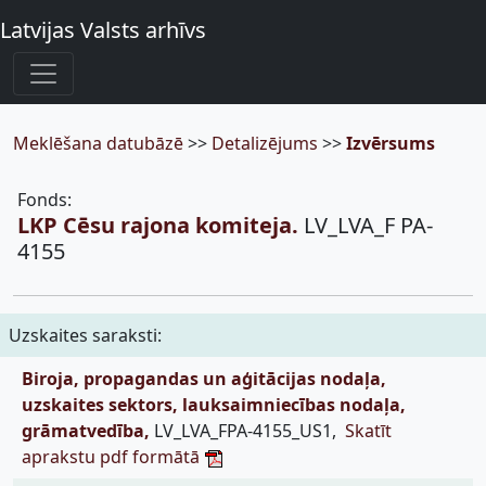
Latvijas Valsts arhīvs
Meklēšana datubāzē
>>
Detalizējums
>>
Izvērsums
Fonds:
LKP Cēsu rajona komiteja.
LV_LVA_F PA-
4155
Uzskaites saraksti:
Biroja, propagandas un aģitācijas nodaļa,
uzskaites sektors, lauksaimniecības nodaļa,
grāmatvedība,
LV_LVA_FPA-4155_US1,
Skatīt
aprakstu pdf formātā