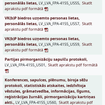
personālās lietas,
LV_LVA_FPA-4155_US55,
Skatīt
aprakstu pdf formātā
VK(b)P biedros uzņemto personas lietas,
personālās lietas,
LV_LVA_FPA-4155_US57,
Skatīt
aprakstu pdf formātā
VK(b)P biedros uzņemto personas lietas,
personālās lietas,
LV_LVA_FPA-4155_US59,
Skatīt
aprakstu pdf formātā
Partijas pirmorganizāciju sapulču protokoli,
LV_LVA_FPA-4155_US01,
Skatīt aprakstu pdf formātā
Konferences, sapulces, plēnumu, biroja sēžu
protokoli, statistiskās atskaites, iedzīvītoja
vēstules, grāmatvedība, informācijas, līgums,
reģistrācijas žurnāli, pirmorganizāciju kartriņas
akti.,
LV_LVA_FPA-4155_US60,
Skatīt aprakstu pdf