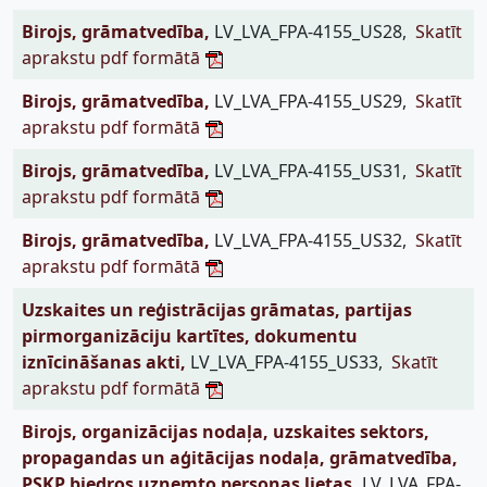
Birojs, grāmatvedība,
LV_LVA_FPA-4155_US28,
Skatīt
aprakstu pdf formātā
Birojs, grāmatvedība,
LV_LVA_FPA-4155_US29,
Skatīt
aprakstu pdf formātā
Birojs, grāmatvedība,
LV_LVA_FPA-4155_US31,
Skatīt
aprakstu pdf formātā
Birojs, grāmatvedība,
LV_LVA_FPA-4155_US32,
Skatīt
aprakstu pdf formātā
Uzskaites un reģistrācijas grāmatas, partijas
pirmorganizāciju kartītes, dokumentu
iznīcināšanas akti,
LV_LVA_FPA-4155_US33,
Skatīt
aprakstu pdf formātā
Birojs, organizācijas nodaļa, uzskaites sektors,
propagandas un aģitācijas nodaļa, grāmatvedība,
PSKP biedros uzņemto personas lietas,
LV_LVA_FPA-