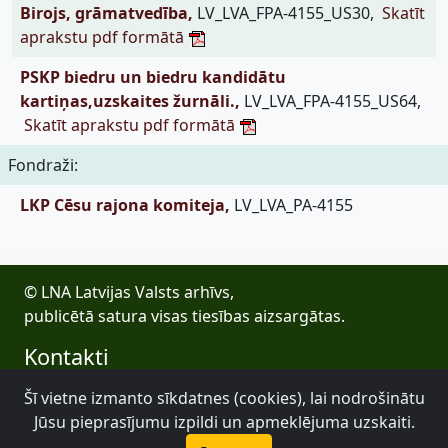
Birojs, grāmatvedība,
LV_LVA_FPA-4155_US30,
Skatīt
aprakstu pdf formātā
PSKP biedru un biedru kandidātu
kartiņas,uzskaites žurnāli.,
LV_LVA_FPA-4155_US64,
Skatīt aprakstu pdf formātā
Fondraži:
LKP Cēsu rajona komiteja,
LV_LVA_PA-4155
© LNA Latvijas Valsts arhīvs,
publicētā satura visas tiesības aizsargātas.
Kontakti
E-pasts: lva@arhivi.gov.lv
Šī vietne izmanto sīkdatnes (cookies), lai nodrošinātu
Tālrunis: +371 20027447
Jūsu pieprasījumu izpildi un apmeklējuma uzskaiti.
Bezdelīgu 1A, Rīga